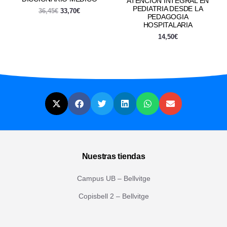
ATENCION INTEGRAL EN
PEDIATRIA DESDE LA
36,45
€
33,70
€
PEDAGOGIA
HOSPITALARIA
14,50
€
Nuestras tiendas
Campus UB – Bellvitge
Copisbell 2 – Bellvitge