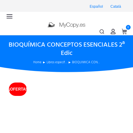
Español
Català
0
BIOQUÍMICA CONCEPTOS ESENCIALES 2ª
Edic
Home
Libros específ…
BIOQUÍMICA CON…
You are here:
¡OFERTA!