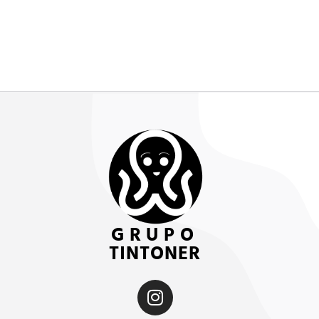
GRUPO
TINTONER