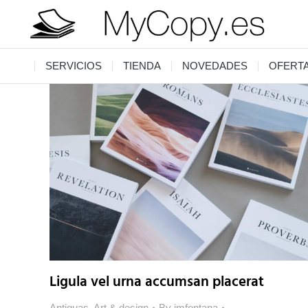
SERVICIOS
TIENDA
NOVEDADES
OFERT
Ligula vel urna accumsan placerat
Antiguas
,
Art & design
By
jmfontana